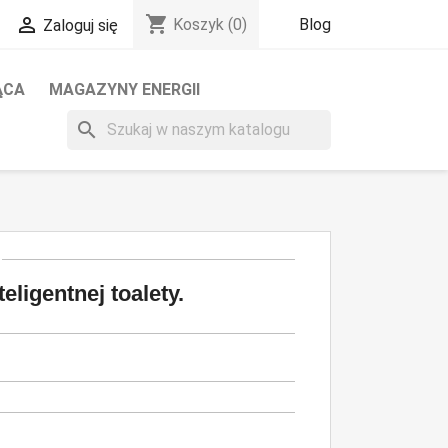
shopping_cart

Blog
Koszyk
(0)
Zaloguj się
ĄCA
MAGAZYNY ENERGII
search
teligentnej toalety.