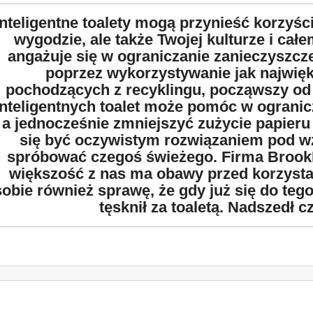
Inteligentne toalety mogą przynieść korzyśc
wygodzie, ale także Twojej kulturze i ca
angażuje się w ograniczanie zanieczyszcz
poprzez wykorzystywanie jak najwięk
pochodzących z recyklingu, począwszy od
inteligentnych toalet może pomóc w ogranic
a jednocześnie zmniejszyć zużycie papieru
się być oczywistym rozwiązaniem pod wzg
spróbować czegoś świeżego. Firma BrookP
większość z nas ma obawy przed korzysta
sobie również sprawę, że gdy już się do teg
tęsknił za toaletą. Nadszedł 