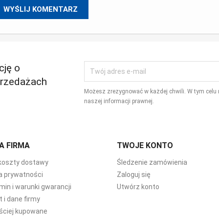
cję o
przedażach
Możesz zrezygnować w każdej chwili. W tym celu 
naszej informacji prawnej.
A FIRMA
TWOJE KONTO
 koszty dostawy
Śledzenie zamówienia
ka prywatności
Zaloguj się
min i warunki gwarancji
Utwórz konto
 i dane firmy
ściej kupowane