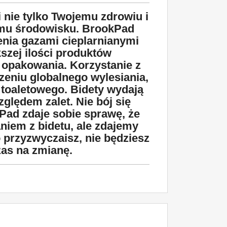
i nie tylko Twojemu zdrowiu i
łemu środowisku. BrookPad
enia gazami cieplarnianymi
szej ilości produktów
 opakowania. Korzystanie z
zeniu globalnego wylesiania,
 toaletowego. Bidety wydają
lędem zalet. Nie bój się
ad zdaje sobie sprawę, że
niem z bidetu, ale zdajemy
o przyzwyczaisz, nie będziesz
czas na zmianę.