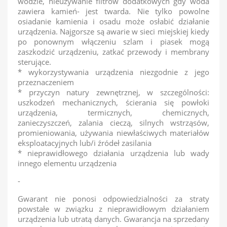
wodzie, nieużywanie filtrów dodatkowych gdy woda
zawiera kamień- jest twarda. Nie tylko powolne
osiadanie kamienia i osadu może osłabić działanie
urządzenia. Najgorsze są awarie w sieci miejskiej kiedy
po ponownym włączeniu szlam i piasek mogą
zaszkodzić urządzeniu, zatkać przewody i membrany
sterujące.
* wykorzystywania urządzenia niezgodnie z jego
przeznaczeniem
* przyczyn natury zewnętrznej, w szczególności:
uszkodzeń mechanicznych, ścierania się powłoki
urządzenia, termicznych, chemicznych,
zanieczyszczeń, zalania cieczą, silnych wstrząsów,
promieniowania, używania niewłaściwych materiałów
eksploatacyjnych lub/i źródeł zasilania
* nieprawidłowego działania urządzenia lub wady
innego elementu urządzenia
-
Gwarant nie ponosi odpowiedzialności za straty
powstałe w związku z nieprawidłowym działaniem
urządzenia lub utratą danych. Gwarancja na sprzedany