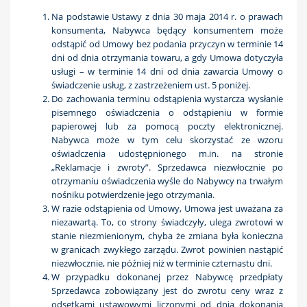
Na podstawie Ustawy z dnia 30 maja 2014 r. o prawach
konsumenta, Nabywca będący konsumentem może
odstąpić od Umowy bez podania przyczyn w terminie 14
dni od dnia otrzymania towaru, a gdy Umowa dotyczyła
usługi – w terminie 14 dni od dnia zawarcia Umowy o
świadczenie usług, z zastrzeżeniem ust. 5 poniżej.
Do zachowania terminu odstąpienia wystarcza wysłanie
pisemnego oświadczenia o odstąpieniu w formie
papierowej lub za pomocą poczty elektronicznej.
Nabywca może w tym celu skorzystać ze wzoru
oświadczenia udostępnionego m.in. na stronie
„Reklamacje i zwroty”. Sprzedawca niezwłocznie po
otrzymaniu oświadczenia wyśle do Nabywcy na trwałym
nośniku potwierdzenie jego otrzymania.
W razie odstąpienia od Umowy, Umowa jest uważana za
niezawartą. To, co strony świadczyły, ulega zwrotowi w
stanie niezmienionym, chyba że zmiana była konieczna
w granicach zwykłego zarządu. Zwrot powinien nastąpić
niezwłocznie, nie później niż w terminie czternastu dni.
W przypadku dokonanej przez Nabywcę przedpłaty
Sprzedawca zobowiązany jest do zwrotu ceny wraz z
odsetkami ustawowymi liczonymi od dnia dokonania