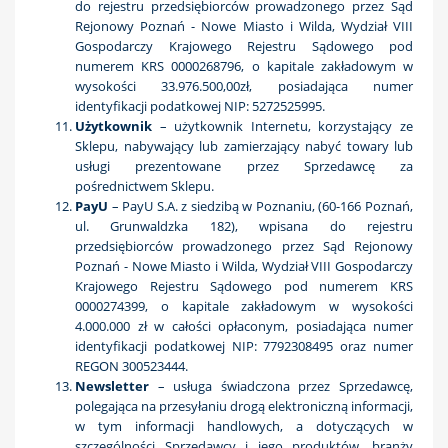
do rejestru przedsiębiorców prowadzonego przez Sąd
Rejonowy Poznań - Nowe Miasto i Wilda, Wydział VIII
Gospodarczy Krajowego Rejestru Sądowego pod
numerem KRS 0000268796, o kapitale zakładowym w
wysokości 33.976.500,00zł, posiadająca numer
identyfikacji podatkowej NIP: 5272525995.
Użytkownik
– użytkownik Internetu, korzystający ze
Sklepu, nabywający lub zamierzający nabyć towary lub
usługi prezentowane przez Sprzedawcę za
pośrednictwem Sklepu.
PayU
– PayU S.A. z siedzibą w Poznaniu, (60-166 Poznań,
ul. Grunwaldzka 182), wpisana do rejestru
przedsiębiorców prowadzonego przez Sąd Rejonowy
Poznań - Nowe Miasto i Wilda, Wydział VIII Gospodarczy
Krajowego Rejestru Sądowego pod numerem KRS
0000274399, o kapitale zakładowym w wysokości
4.000.000 zł w całości opłaconym, posiadająca numer
identyfikacji podatkowej NIP: 7792308495 oraz numer
REGON 300523444.
Newsletter
– usługa świadczona przez Sprzedawcę,
polegająca na przesyłaniu drogą elektroniczną informacji,
w tym informacji handlowych, a dotyczących w
szczególności Sprzedawcy i jego produktów, branży