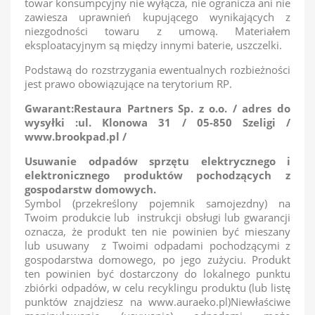
towar konsumpcyjny nie wyłącza, nie ogranicza ani nie
zawiesza uprawnień kupującego wynikających z
niezgodności towaru z umową. Materiałem
eksploatacyjnym są między innymi baterie, uszczelki.
Podstawą do rozstrzygania ewentualnych rozbieżności
jest prawo obowiązujące na terytorium RP.
Gwarant:Restaura Partners Sp. z o.o. / adres do
wysyłki :ul. Klonowa 31 / 05-850 Szeligi /
www.brookpad.pl /
Usuwanie odpadów sprzętu elektrycznego i
elektronicznego produktów pochodzących z
gospodarstw domowych.
Symbol (przekreślony pojemnik samojezdny) na
Twoim produkcie lub instrukcji obsługi lub gwarancji
oznacza, że produkt ten nie powinien być mieszany
lub usuwany z Twoimi odpadami pochodzącymi z
gospodarstwa domowego, po jego zużyciu. Produkt
ten powinien być dostarczony do lokalnego punktu
zbiórki odpadów, w celu recyklingu produktu (lub listę
punktów znajdziesz na www.auraeko.pl)Niewłaściwe