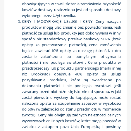
obowiązujących w chwili złożenia zamówienia. Wysokość
kosztów dostawy uzależniona jest od sposobu dostawy
wybranego przez Użytkownika.
CENY I MODYFIKACJE USŁUGI I CENY. Ceny naszych
produktów mogą ulec zmianie bez powiadomienia. Jeśli
płatność za usługi lub produkty jest dokonywana w inny
sposób niż standardowy przelew bankowy SEPA (brak
opłaty za przetwarzanie płatności), cena zamówienia
będzie zawierać 10% opłaty za obsługę płatności, która
zostanie zakończona po pomyślnym otrzymaniu
płatności i nie podlega zwrotowi . Cena produktu w
przedsprzedaży lub produktu partnerskiego (marki innej
niż BrookPad) obejmuje 40% opłaty za usługi
pozyskiwania produktu, które są świadczone po
dokonaniu płatności i nie podlegają zwrotowi. Jeśli
zwracany przedmiot różni się istotnie od sposobu, w jaki
został pierwotnie wysłany do kupującego, może zostać
naliczona opłata za uzupełnienie zapasów w wysokości
do 50% (w zależności od stanu przedmiotu w momencie
zwrotu). Ceny nie obejmują żadnych należności celnych
wywozowych ani innych kosztów, które mogą powstać w
związku z zakupem poza Unią Europejską i powinny