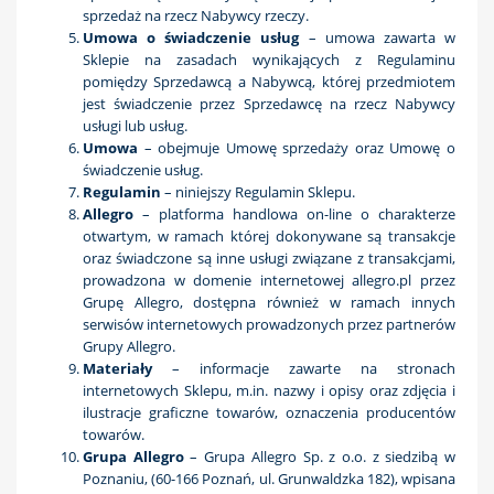
sprzedaż na rzecz Nabywcy rzeczy.
Umowa o świadczenie usług
– umowa zawarta w
Sklepie na zasadach wynikających z Regulaminu
pomiędzy Sprzedawcą a Nabywcą, której przedmiotem
jest świadczenie przez Sprzedawcę na rzecz Nabywcy
usługi lub usług.
Umowa
– obejmuje Umowę sprzedaży oraz Umowę o
świadczenie usług.
Regulamin
– niniejszy Regulamin Sklepu.
Allegro
– platforma handlowa on-line o charakterze
otwartym, w ramach której dokonywane są transakcje
oraz świadczone są inne usługi związane z transakcjami,
prowadzona w domenie internetowej allegro.pl przez
Grupę Allegro, dostępna również w ramach innych
serwisów internetowych prowadzonych przez partnerów
Grupy Allegro.
Materiały
– informacje zawarte na stronach
internetowych Sklepu, m.in. nazwy i opisy oraz zdjęcia i
ilustracje graficzne towarów, oznaczenia producentów
towarów.
Grupa Allegro
– Grupa Allegro Sp. z o.o. z siedzibą w
Poznaniu, (60-166 Poznań, ul. Grunwaldzka 182), wpisana