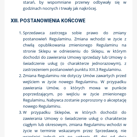
starań, by wspomniane przerwy odbywały się w
godzinach nocnych i trwały jak najkrócej.
XIII. POSTANOWIENIA KOŃCOWE
Sprzedawca zastrzega sobie prawo do zmiany
postanowień Regulaminu. Zmiana wchodzi w życie z
chwilą opublikowania zmienionego Regulaminu na
stronie Sklepu w odniesieniu do Sklepu, w którym
dochodzi do zawierania Umowy sprzedaży lub Umowy o
świadczenie usług (o charakterze jednorazowym), z
zastrzeżeniem postanowień punktu XIII.3 Regulaminu.
Zmiana Regulaminu nie dotyczy Umów zawartych przed
wejściem w życie nowego Regulaminu. W przypadku
zawierania Umów, o których mowa w punkcie
poprzedzającym, po wejściu w życie zmienionego
Regulaminu, Nabywca zostanie poproszony o akceptację
nowego Regulaminu.
W przypadku Sklepów, w których dochodzi do
zawierania Umowy o świadczenie usług o charakterze
ciągłym lub okresowym, zmiana Regulaminu wchodzi w
życie w terminie wskazanym przez Sprzedawcę, nie
wcześniej jednak niż po upływie 45 dni od dnia