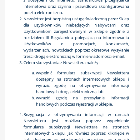
z dostępem do Internetu, standardowa przeglądarka
internetowa oraz czynna i prawidłowo skonfigurowana
poczta elektroniczna.
Newsletter jest bezpłatną usługą świadczoną przez Sklep
dla Użytkowników niebędących Nabywcami oraz
Użytkownikom zarejestrowanym w Sklepie zgodnie z
rozdziałem III Regulaminu polegającą na informowaniu
Użytkowników o promocjach, konkursach,
wydarzeniach, nowościach poprzez okresowe wysyłanie
treści drogą elektroniczną w formie wiadomości e-mail.
Celem skorzystania z Newslettera należy:
wypełnić formularz subskrypcji Newslettera
dostępny na stronach internetowych Sklepu i
wyrazić zgodę na otrzymywanie informacji
handlowych drogą elektroniczną lub
wyrazić zgodę na przesyłanie informacji
handlowych podczas rejestracji w Sklepie.
Rezygnacja z otrzymywania informacji w ramach
Newslettera jest możliwa poprzez wypełnienie
formularza subskrypcji Newslettera na stronach
internetowych Sklepu, jak również poprzez kliknięcie w
link dostępny w wiadomości przesłanej w ramach