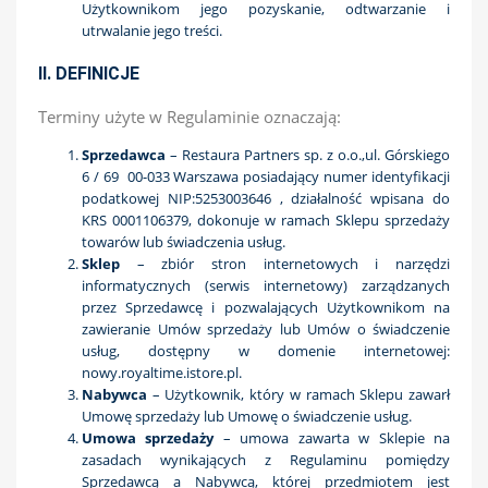
Użytkownikom jego pozyskanie, odtwarzanie i
utrwalanie jego treści.
II. DEFINICJE
Terminy użyte w Regulaminie oznaczają:
Sprzedawca
– Restaura Partners sp. z o.o.,ul. Górskiego
6 / 69 00-033 Warszawa posiadający numer identyfikacji
podatkowej NIP:5253003646 , działalność wpisana do
KRS 0001106379, dokonuje w ramach Sklepu sprzedaży
towarów lub świadczenia usług.
Sklep
– zbiór stron internetowych i narzędzi
informatycznych (serwis internetowy) zarządzanych
przez Sprzedawcę i pozwalających Użytkownikom na
zawieranie Umów sprzedaży lub Umów o świadczenie
usług, dostępny w domenie internetowej:
nowy.royaltime.istore.pl.
Nabywca
– Użytkownik, który w ramach Sklepu zawarł
Umowę sprzedaży lub Umowę o świadczenie usług.
Umowa sprzedaży
– umowa zawarta w Sklepie na
zasadach wynikających z Regulaminu pomiędzy
Sprzedawcą a Nabywcą, której przedmiotem jest