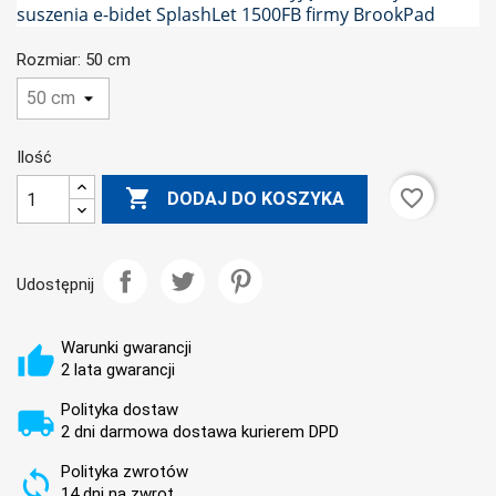
suszenia e-bidet SplashLet 1500FB firmy BrookPad
Rozmiar: 50 cm
Ilość

favorite_border
DODAJ DO KOSZYKA
Udostępnij
Warunki gwarancji
2 lata gwarancji
Polityka dostaw
2 dni darmowa dostawa kurierem DPD
Polityka zwrotów
14 dni na zwrot