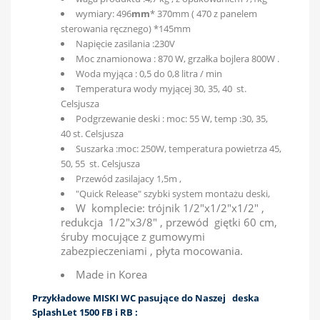
wymiary: 496
mm
* 370mm ( 470 z panelem
sterowania ręcznego) *145mm
Napięcie zasilania :230V
Moc znamionowa : 870 W, grzałka bojlera 800W .
Woda myjąca : 0,5 do 0,8 litra / min
Temperatura wody myjącej 30, 35, 40 st.
Celsjusza
Podgrzewanie deski : moc: 55 W, temp :30, 35,
40 st. Celsjusza
Suszarka :moc: 250W, temperatura powietrza 45,
50, 55 st. Celsjusza
Przewód zasilajacy 1,5m ,
"Quick Release" szybki system montażu deski,
W komplecie: trójnik 1/2"x1/2"x1/2" ,
redukcja 1/2"x3/8" , przewód giętki 60 cm,
śruby mocujące z gumowymi
zabezpieczeniami , płyta mocowania.
Made in Korea
Przykładowe MISKI WC pasujące do Naszej deska
SplashLet 1500 FB i RB :