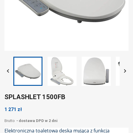


SPLASHLET 1500FB
1 271 zł
Brutto
dostawa DPD w 2 dni
Elektroniczna toaletowa deska myjąca z funkcja