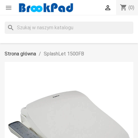
shopping_cart


(0)
search
Strona główna
SplashLet 1500FB