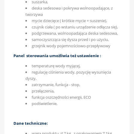
suszarka,
deska sedesowa i pokrywa wolnoopadające, z
tworzywa
mycie dziecięce ( krótkie mycie + suszenie),
czujnik ciała ( po wstaniu urządzenie odłącza się),
podgrzewana, wolnoopadająca deska sedesowa,
samoczyszcząca się dysza przed i po użyciu,
grzejnik wody pojemnościowo-przepływowy
Panel sterowania umożliwia też ustawienie :
temperaturę wody myjącej,
regulację ciśnienia wody, pozycjię wysunięcia
dyszy,
zatrzymanie, funkcja - stop,
przełączenia,
funkcja oszczędności energii, ECO
podświetlenie,
Dane techniczne:
waga produktu :4,7 kg , z opakowaniem 7,1kg