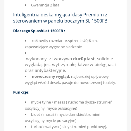
Gwarancja 2 lata.
Inteligentna deska myjąca klasy Premium z
sterowaniem w panelu bocznym SL 1500FB
Dlaczego SplashLet 1500FB :
całkowity rozmiar urządzenie 49
,6
cm,
zapewniające wygodne siedzenie.
wykonany z tworzywa
dur0plast
, solidnie
wygląda, jest wytrzymałe, łatwe w pielęgnacji
oraz antybakteryjne.
nowoczesny wygląd,
najbardziej opływowy
wygląd wśród desek, pasuje do nowoczesnej toalety.
Funkcje:
mycie tylne / masaż ( ruchoma dysza- strumień
oscylacyjny, mycie pulsacyjne)
bidet / masaż ( mycie damskie/strumień
oscylacyjny mycie pulsacyjne)
turbo/lewatywa ( silny strumień punktowy),