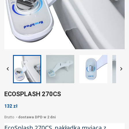


ECOSPLASH 270CS
132 zł
Brutto
dostawa DPD w 2 dni
EcoSplash 270CS_nakładka myjąca z