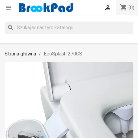
shopping_cart


(0)
search
Strona główna
EcoSplash 270CS