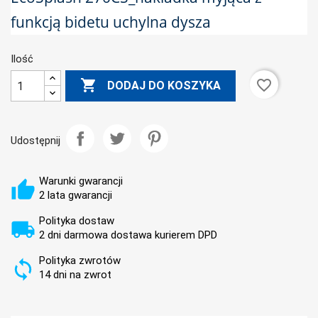
funkcją bidetu uchylna dysza
Ilość

favorite_border
DODAJ DO KOSZYKA
Udostępnij
Warunki gwarancji
2 lata gwarancji
Polityka dostaw
2 dni darmowa dostawa kurierem DPD
Polityka zwrotów
14 dni na zwrot