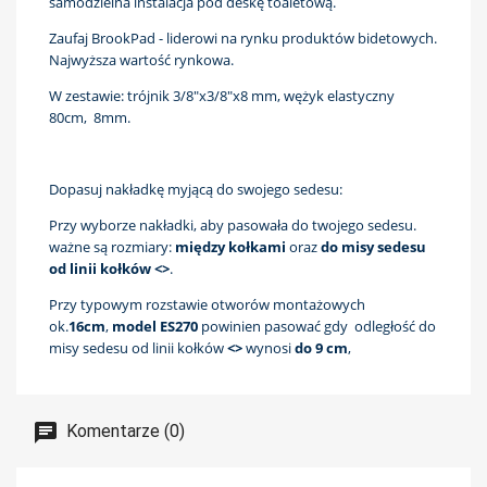
samodzielna instalacja pod deskę toaletową.
Zaufaj BrookPad - liderowi na rynku produktów bidetowych.
Najwyższa wartość rynkowa.
W zestawie: trójnik 3/8"x3/8"x8 mm, wężyk elastyczny
80cm, 8mm.
Dopasuj nakładkę myjącą do swojego sedesu:
Przy wyborze nakładki, aby pasowała do twojego sedesu.
ważne są rozmiary:
między kołkami
oraz
do misy sedesu
od linii kołków <>
.
Przy typowym rozstawie otworów montażowych
ok.
16cm
,
model ES270
powinien pasować gdy odległość do
misy sedesu od linii kołków
<>
wynosi
do 9 cm
,
Komentarze (0)