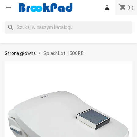
shopping_cart


(0)
search
Strona główna
SplashLet 1500RB