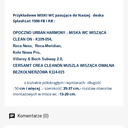
Przykładowe MISKI WC pasujące do Naszej deska
SplashLet 1500 FB i RB :
OPOCZNO URBAN HARMONY - MISKA WC WISZĄCA
CLEAN ON - K109-054,
Roca Nexo,
Roca-Meridian,
Koło Nowa Pro,
Villeroy & Boch Subway 2.0,
CERSANIT CREA CLEANON MUSZLA WISZĄCA OWALNA
BEZKOŁNIERZOWA K114-015
o kształcie półokrągłym i wymiarach:
-długość
: 50
cm i więcej
,- szerokość:
35-37 cm,-
rozstaw otworów
montażowych w misce wc :
13-20 cm.
Komentarze (0)