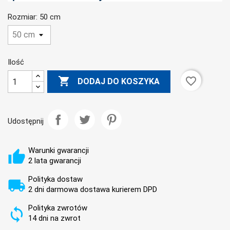
Rozmiar: 50 cm
Ilość

favorite_border
DODAJ DO KOSZYKA
Udostępnij
Warunki gwarancji
2 lata gwarancji
Polityka dostaw
2 dni darmowa dostawa kurierem DPD
Polityka zwrotów
14 dni na zwrot