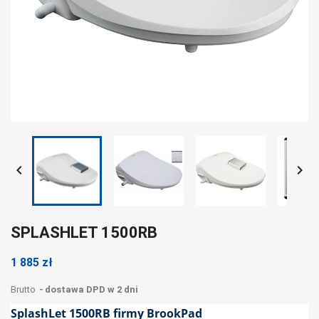


SPLASHLET 1500RB
1 885 zł
Brutto
dostawa DPD w 2 dni
SplashLet 1500RB firmy BrookPad