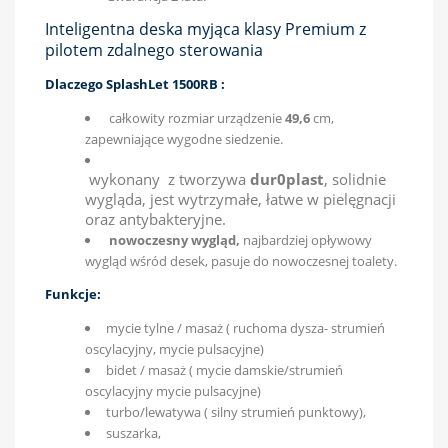
Inteligentna deska myjąca klasy Premium z
pilotem zdalnego sterowania
Dlaczego SplashLet 1500RB :
całkowity rozmiar urządzenie
49,6
cm,
zapewniające wygodne siedzenie.
wykonany z tworzywa
dur0plast
, solidnie
wygląda, jest wytrzymałe, łatwe w pielęgnacji
oraz antybakteryjne.
nowoczesny wygląd,
najbardziej opływowy
wygląd wśród desek, pasuje do nowoczesnej toalety.
Funkcje:
mycie tylne / masaż ( ruchoma dysza- strumień
oscylacyjny, mycie pulsacyjne)
bidet / masaż ( mycie damskie/strumień
oscylacyjny mycie pulsacyjne)
turbo/lewatywa ( silny strumień punktowy),
suszarka,