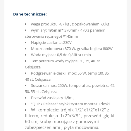
Dane techniczne:
waga produktu :4,7 kg , z opakowaniem 7,0kg
wymiary: 496
mm
* 370mm ( 470 z panelem
sterowania ręcznego) *145mm
Napięcie zasilania :230V
Moc znamionowa : 870 W, grzałka bojlera 800W .
Woda myjąca : 0,5 do 0,8 litra / min
Temperatura wody myjącej 30, 35, 40 st.
Celsjusza
Podgrzewanie deski : moc: 55 W, temp :30, 35,
40 st. Celsjusza
Suszarka :moc: 250W, temperatura powietrza 45,
50, 55 st. Celsjusza
Przewód zasilajacy 1,5m ,
"Quick Release" szybki system montażu deski,
W komplecie: trójnik 1/2"x1/2"x1/2" z
filtrem, redukcja 1/2"x3/8" , przewód giętki
60 cm, śruby mocujące z gumowymi
zabezpieczeniami , płyta mocowania.